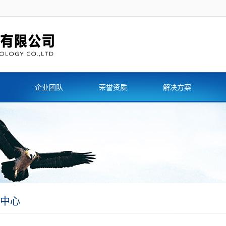
企业团队
荣誉资质
解决方案
中心